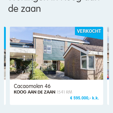
de zaan
RKOCHT
VERKOCH
De Ruyterstraat 22
KOOG AAN DE ZAAN
1541 CW
0,- k.k.
€ 475.000,- k.k.