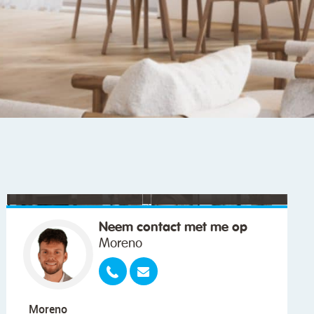
"We wilden vooral iemand die met ons
meedacht."
Neem contact met me op
Moreno
Moreno