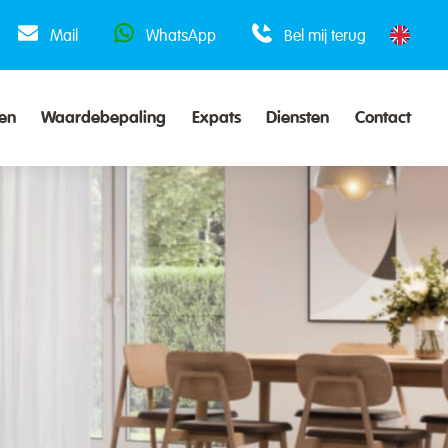
Mail
WhatsApp
Bel mij terug
en
Waardebepaling
Expats
Diensten
Contact