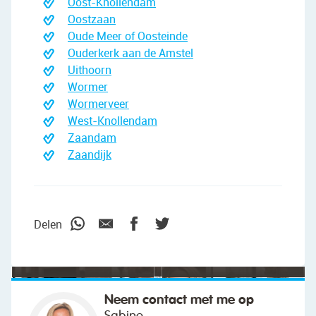
Oost-Knollendam
Oostzaan
Oude Meer of Oosteinde
Ouderkerk aan de Amstel
Uithoorn
Wormer
Wormerveer
West-Knollendam
Zaandam
Zaandijk
"We wilden vooral iemand die met ons
meedacht."
Delen
Neem contact met me op