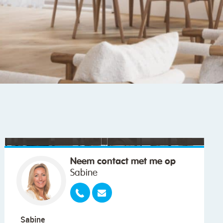
"We wilden vooral iemand die met ons
meedacht."
Neem contact met me op
Sabine
Sabine