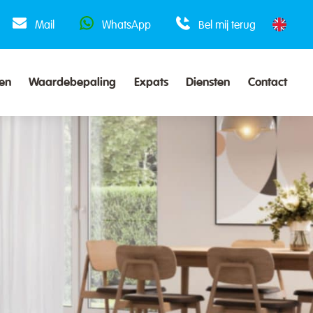
Mail
WhatsApp
Bel mij terug
en
Waardebepaling
Expats
Diensten
Contact